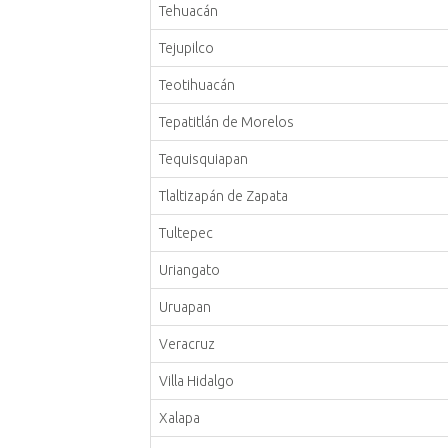
Tehuacán
Tejupilco
Teotihuacán
Tepatitlán de Morelos
Tequisquiapan
Tlaltizapán de Zapata
Tultepec
Uriangato
Uruapan
Veracruz
Villa Hidalgo
Xalapa