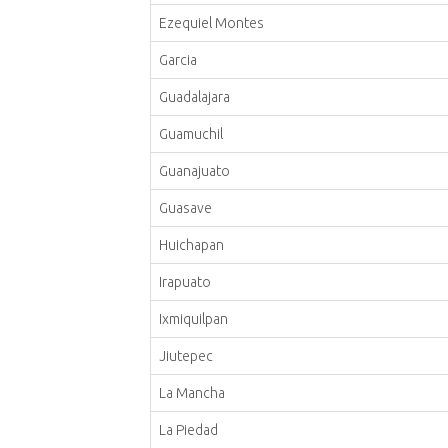
Ezequiel Montes
Garcia
Guadalajara
Guamuchil
Guanajuato
Guasave
Huichapan
Irapuato
Ixmiquilpan
Jiutepec
La Mancha
La Piedad