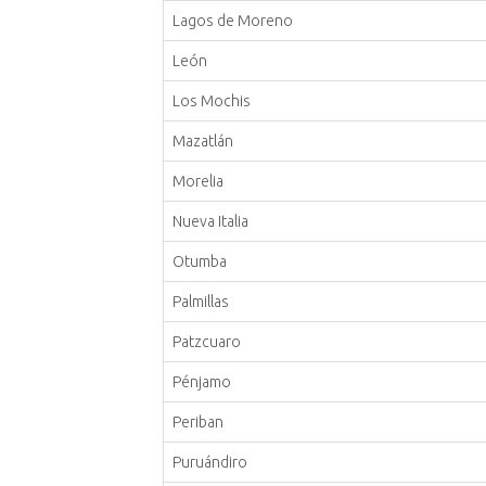
Lagos de Moreno
León
Los Mochis
Mazatlán
Morelia
Nueva Italia
Otumba
Palmillas
Patzcuaro
Pénjamo
Periban
Puruándiro